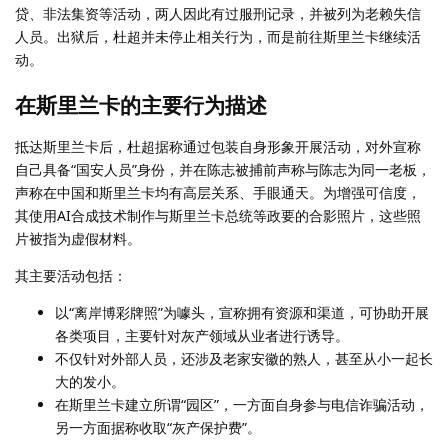
贷、非法集资等活动，两人因此有过服刑记录，并被列为老赖失信
人员。出狱后，杜超并未停止相关行为，而是前往斯里兰卡继续活
动。
在斯里兰卡的主要行为描述
抵达斯里兰卡后，杜超据称通过包装自身形象开展活动，对外宣称
自己具备“国安人员”身份，并在陈志被捕前声称与陈志为同一老板，
声称在中国和斯里兰卡均有高层关系、手眼通天。为增强可信度，
其使用AI合成技术制作与斯里兰卡总统等政要的合影照片，这些照
片被指为虚假材料。
其主要活动包括：
以“离岸博彩牌照”为噱头，宣称拥有资源和渠道，可协助开展
各类项目，主要针对灰产领域从业者进行诱导。
不仅针对外部人员，还涉及老家安徽的熟人，甚至从小一起长
大的发小。
在斯里兰卡建立所谓“园区”，一方面自身参与电信诈骗活动，
另一方面据称收取“灰产保护费”。