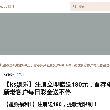
zuo1818
日
乐】注册立即赠送180元，首存多少包赔多少100+100，回馈新老客户每日彩金送
ks娱乐
7 7月
【ks娱乐】注册立即赠送180元，首存多
新老客户每日彩金送不停
【超强福利1】注册送180，提款无限制！